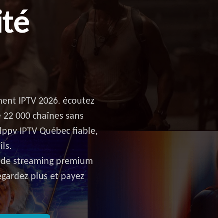
ité
ment IPTV 2026. écoutez
e 22 000 chaînes sans
alppv IPTV Québec fiable,
ls.
e de streaming premium
regardez plus et payez