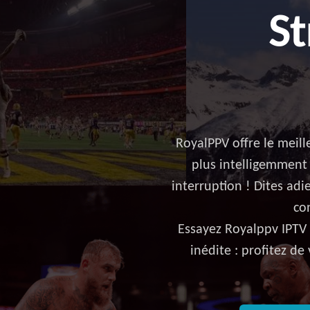
St
RoyalPPV offre le meil
plus intelligemment 
interruption ! Dites adi
co
Essayez Royalppv IPTV
inédite : profitez de