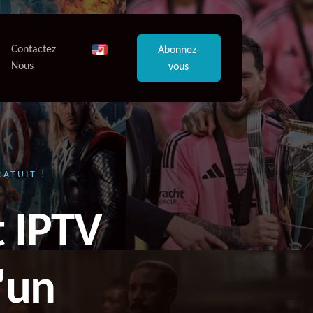
Contactez
Abonnez-
Nous
vous
RATUIT !
 IPTV
'un