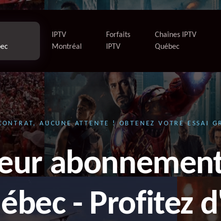
IPTV
Forfaits
Chaînes IPTV
ec
Montréal
IPTV
Québec
ONTRAT, AUCUNE ATTENTE ! OBTENEZ VOTRE ESSAI G
leur abonnement
ébec - Profitez d