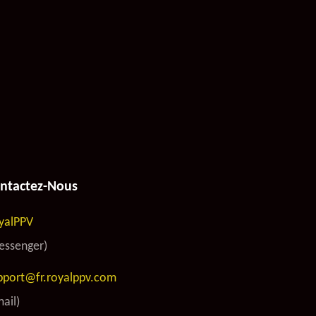
ntactez-Nous
yalPPV
essenger)
pport@fr.royalppv.com
ail)