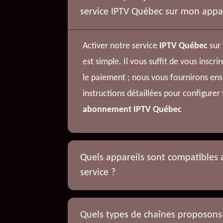
service IPTV Québec sur mon appar
Activer notre service
IPTV Québec
sur 
est simple. Il vous suffit de vous inscrir
le paiement ; nous vous fournirons ens
instructions détaillées pour configurer
abonnement IPTV Québec
Quels appareils sont compatibles 
service ?
Quels types de chaînes proposons