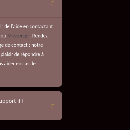
r de l'aide en contactant
l ou
Messenger
. Rendez-
e de contact ; notre
 plaisir de répondre à
s aider en cas de
pport if I