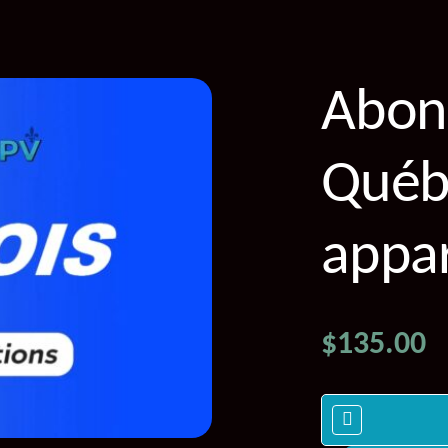
Abon
Québ
appar
$
135.00