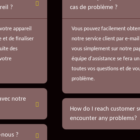
eil ?
cas de problème ?
votre appareil
Vous pouvez facilement obteni
e et de finaliser
notre service client par e-mai
uite des
vous simplement sur notre pag
 votre
équipe d'assistance se fera un
toutes vos questions et de vou
problème.
avec notre
How do I reach customer su
encounter any problems?
-nous ?