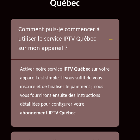
Québec
Comment puis-je commencer à
utiliser le service IPTV Québec
sur mon appareil ?
Activer notre service
IPTV Québec
sur votre
appareil est simple. Il vous suffit de vous
inscrire et de finaliser le paiement ; nous
vous fournirons ensuite des instructions
détaillées pour configurer votre
abonnement IPTV Québec