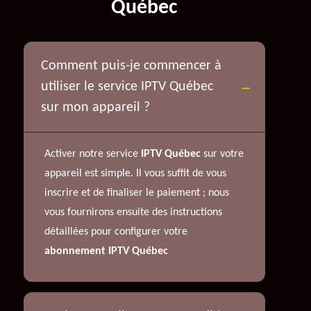
Québec
Comment puis-je commencer à
utiliser le service IPTV Québec
sur mon appareil ?
Activer notre service
IPTV Québec
sur votre
appareil est simple. Il vous suffit de vous
inscrire et de finaliser le paiement ; nous
vous fournirons ensuite des instructions
détaillées pour configurer votre
abonnement IPTV Québec